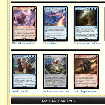
Distorsion chaotique
Tutelle féroce
Ronronnement de l'inventivité
Art de Saheeli
Tout n'est que poussière
Acte blasphématoire
Cartes par Type