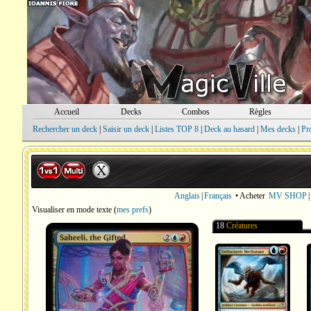
Accueil
Decks
Combos
Règles
Rechercher un deck
|
Saisir un deck
|
Listes TOP 8
|
Deck au hasard
|
Mes decks
|
Pr
Anglais
|
Français
• Acheter
MV SHOP
|
Visualiser en mode texte
(
mes prefs
)
18
Créatures