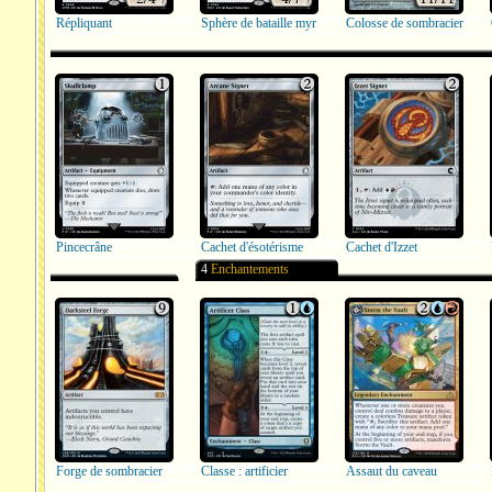
Répliquant
Sphère de bataille myr
Colosse de sombracier
Pincecrâne
Cachet d'ésotérisme
Cachet d'Izzet
4
Enchantements
Forge de sombracier
Classe : artificier
Assaut du caveau