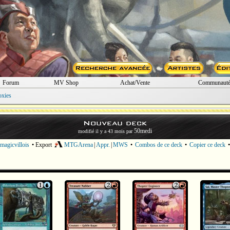
Forum
MV Shop
Achat/Vente
Communaut
oxies
Nouveau deck
50medi
modifié il y a 43 mois par
magicvillois
• Export
MTGArena
|
Appr.
|
MWS
•
Combos de ce deck
•
Copier ce deck