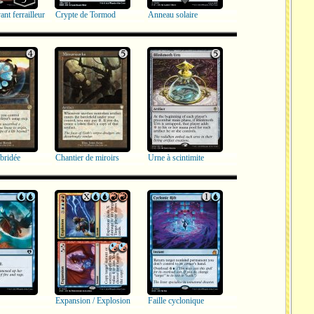
ant ferrailleur
Crypte de Tormod
Anneau solaire
bridée
Chantier de miroirs
Urne à scintimite
Expansion / Explosion
Faille cyclonique