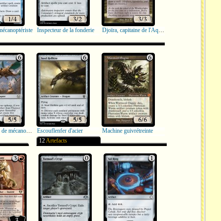
mécanoptériste
Inspecteur de la fonderie
Djoïra, capitaine de l'Aquilon
Assembleur de mécanoptères
Escouflenfer d'acier
Machine guivrétreinte
12
Artefacts