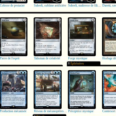
Colosse de pestacier
Saheeli, sublime artificière
Saheeli, maîtresse de filigrane
Daretti, sav
Pierre de l'esprit
Talisman de créativité
Forge mystique
Horloge dé
8
Éphémères
Production mécanisée
Réseau de mécanoptères espions
Préceptrice mystique
Contresort