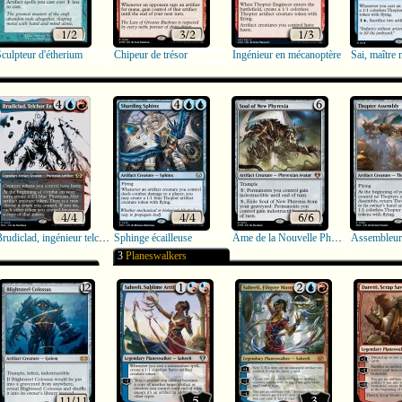
culpteur d'étherium
Chipeur de trésor
Ingénieur en mécanoptère
Sai, maître 
Brudiclad, ingénieur telchor
Sphinge écailleuse
Âme de la Nouvelle Phyrexia
3
Planeswalkers