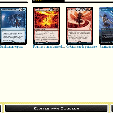
8
Rituels
Duplication experte
Fournaise immolatrice de Jaya
Crépitement de puissance
Fabrication
Cartes par Couleur