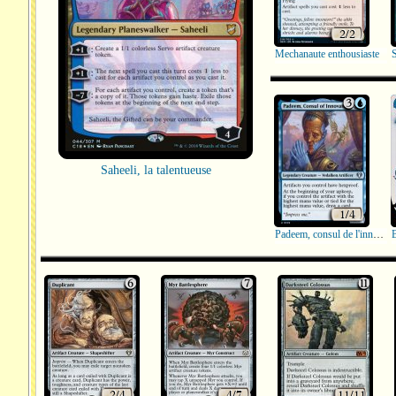
Mechanaute enthousiaste
S
Saheeli, la talentueuse
Padeem, consul de l'innovation