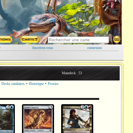
é
Inscrivez-vous
connexion
Maindeck : 53
•
Decks similaires
•
Historique
•
Proxies