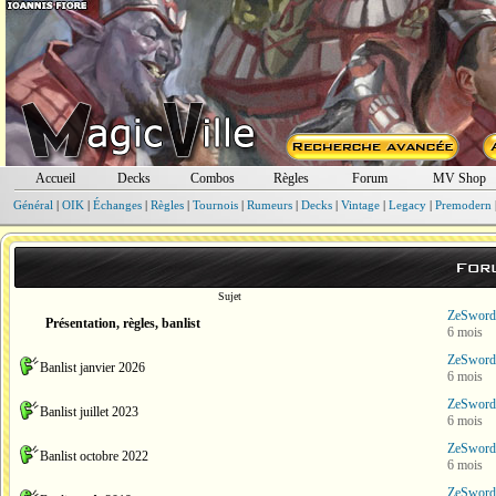
Accueil
Decks
Combos
Règles
Forum
MV Shop
Général
|
OIK
|
Échanges
|
Règles
|
Tournois
|
Rumeurs
|
Decks
|
Vintage
|
Legacy
|
Premodern
For
Sujet
ZeSword
Présentation, règles, banlist
6 mois
ZeSword
Banlist janvier 2026
6 mois
ZeSword
Banlist juillet 2023
6 mois
ZeSword
Banlist octobre 2022
6 mois
ZeSword