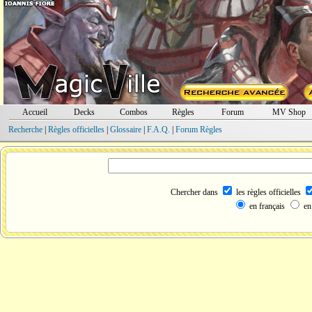
Accueil
Decks
Combos
Règles
Forum
MV Shop
Recherche
|
Règles officielles
|
Glossaire
|
F.A.Q.
|
Forum Règles
Chercher dans
les règles officielles
en français
en 